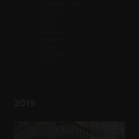
Présidents
BDR.
BDR (à
des Clubs
droite)
Rotary,
Nadine
MOUTTET
(Métropole)
et Jean
CECCALDI (St
Barnabé)
2019