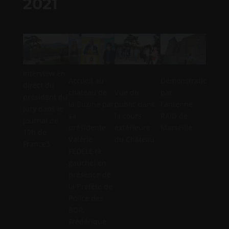
2021
Interview en
Accueil au
Démonstration
direct du
chateau de
Vue du
par
Démon
président du
la Buzine par
public dans
l’antenne
par la
jury dans le
sa
la cours
RAID de
Brigad
journal de
présidente
extèrieure
Marseille
canine
19h de
Valérie
du Château
DDSP 
France3
FEDELE (à
Marsei
gauche) en
présence de
la Préfète de
Police des
BDR,
Frédérique