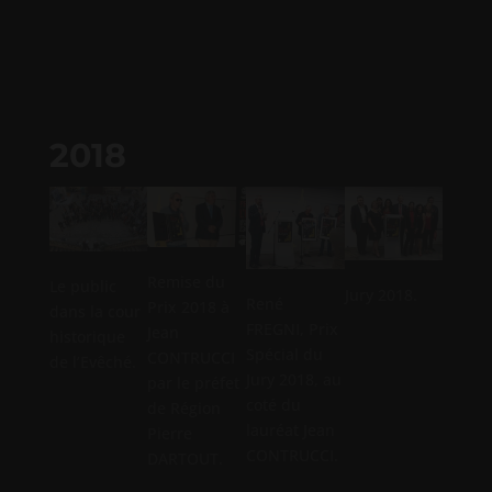
2018
Remise du
Le public
Jury 2018.
René
Prix 2018 à
dans la cour
FREGNI, Prix
Jean
historique
Spécial du
CONTRUCCI
de l’Evêché.
Dédic
Jury 2018, au
par le préfet
des au
coté du
de Région
: Jean
lauréat Jean
Pierre
CONTR
CONTRUCCI.
DARTOUT.
René