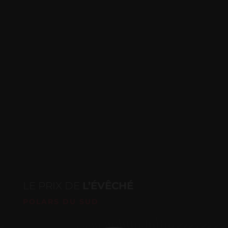
FREGN
Cédric
et Mic
PEDINI
LE PRIX DE
L’ÉVÊCHÉ
POLARS DU SUD