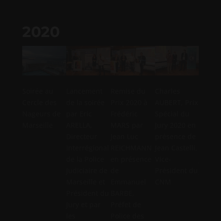
2020
Soirée au
Lancement
Remise du
Charles
Less d
Cercle des
de la soirée
Prix 2020 à
AUBERT, Prix
gagna
Nageurs de
par Eric
Frédéric
Spécial du
entour
Marseille
ARELLA,
MARS par
Jury 2020 en
Direct
Directeur
Jean Luc
présence de
Centra
Interrégional
REICHMANN
Jean Castelli,
Police
de la Police
en présence
Vice-
Judicia
Judiciaire de
de
Président du
Jérom
Marseille et
Emmanuel
CNM
BONET
Président du
BARBE,
gauche
Jury et par
Préfet de
du Pré
les
Police des
Police