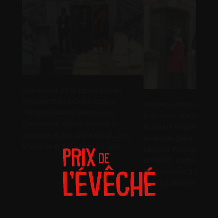
Lancement de la soirée par les
Présidents des Clubs Rotary,
Annonce des démonsta
Philippe RAVIER (Métropole),
Police par Marjorie GH
Clémentine HENRY-VOLFIN (St
la Sureté Département
Barnabé) et par Eric ARELLA, DIPJ
Direction Département
Marseille et Président du Jury.
Sécurité Publique et p
BONNET, Chef de la Br
Recherche et d’Interve
Police Judiciaire de Ma