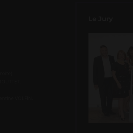
Le Jury
oite) :
 MOUTTET,
entine VOLFIN,