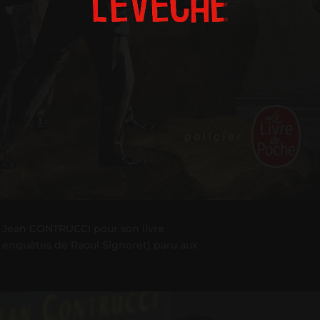
 à Jean CONTRUCCI pour son livre
es enquêtes de Raoul Signoret) paru aux