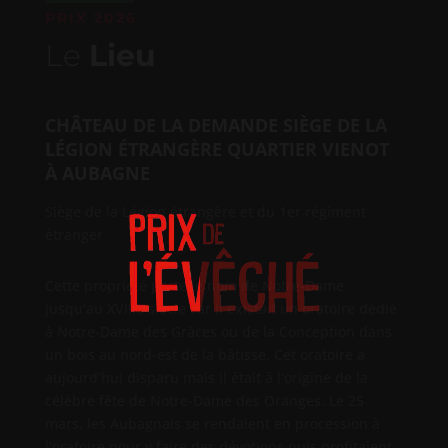
PRIX 2026
Le
Lieu
CHÂTEAU DE LA DEMANDE
SIÈGE DE LA
LÉGION ÉTRANGÈRE
QUARTIER VIENOT
À AUBAGNE
Siège de la Légion étrangère et du 1er régiment
étranger
Cette propriété porte le nom de Notre-Dame
jusqu’au XVIlle siècle car il existait un oratoire dédié
à Notre-Dame des Grâces ou de la Conception dans
un bois au nord-est de la bâtisse. Cet oratoire a
aujourd’hui disparu mais il était à l’origine de la
célèbre fête de Notre-Dame des Oranges. Le 25
mars, les Aubagnais se rendaient en procession à
l’oratoire pour y faire des dévotions puis profitaient